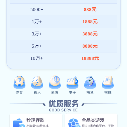
1、事件经过及背景
在最近的一场NBA常规赛中，洛杉矶湖人队对阵芝加
哥公牛队。在比赛进行到关键时刻时，詹姆斯和卡鲁
索在争抢一个篮板时发生了身体接触。詹姆斯由于情
绪激动，不慎用肘部撞击到了卡鲁索。这一动作迅速
引起了裁判和观众的注意，而詹姆斯也因此受到技术
犯规的处罚。
该事件不仅直接影响了比赛结果，更是在社交媒体上
引发了一阵热议。许多篮球迷对詹姆斯的行为表示不
满，并认为这是一种不理智的表现。而另一方面，也
有不少人认为这是比赛中的正常碰撞，不值得过于苛
责。