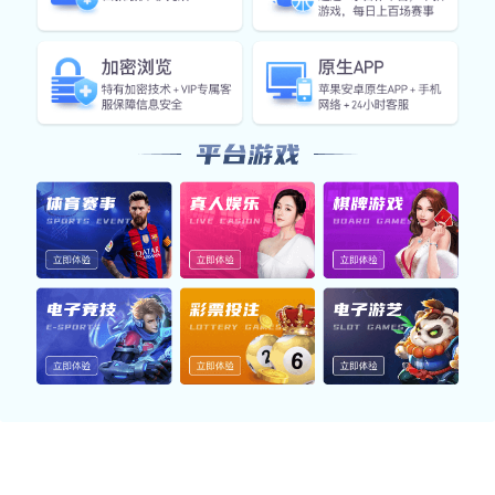
与此同时，这一事件还激起了关于职业运动员情绪管
理的话题讨论。在高强度、高压力的竞技环境中，如
何控制自己的情绪并保持冷静，是每位运动员必须面
对的重要课题。
2、詹姆斯与卡鲁索关系解析
尽管此次肘击事件引发争议，但实际上，詹姆斯与卡
鲁索之间有着深厚的友谊。两人在湖人队效力期间，
一直保持着良好的合作关系。作为球队核心之一，詹
姆斯一直将卡鲁索视为值得信赖的队友，并多次公开
赞扬他的努力与贡献。
杨毅曾在节目中指出，两人的关系是相辅相成、不可
分割的。他们不仅是在场上的搭档，更是在生活中互
相关心和支持的朋友。这种特殊关系使得此次冲突显