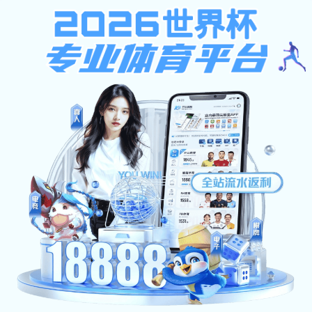
注册入口
ng体育
—— 比赛数据从